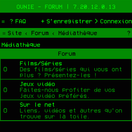
OVNIE - FORUM | 7.20.12.0.13
FAQ
S’enregistrer
Connexion
Site
Forum
Médiathèque
Médiathèque
Forum
Films/Séries
Des films/séries qui vous ont
plus ? Présentez-les !
Jeux vidéo
Faites-nous profiter de vos
jeux vidéo préférés.
Sur le net
Liens, vidéos et autres qu’on
trouve sur la toile.