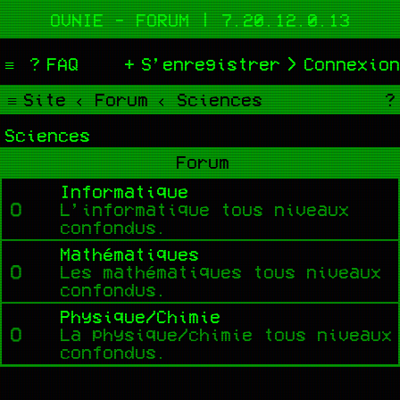
OVNIE - FORUM | 7.20.12.0.13
FAQ
S’enregistrer
Connexion
Site
Forum
Sciences
Sciences
Forum
Informatique
L’informatique tous niveaux
confondus.
Mathématiques
Les mathématiques tous niveaux
confondus.
Physique/Chimie
La physique/chimie tous niveaux
confondus.