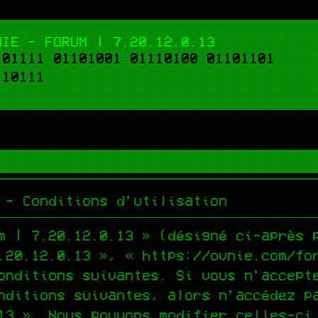
NIE - FORUM | 7.20.12.0.13
101111 01101001 01110100 01101101
110111
 - Conditions d’utilisation
m | 7.20.12.0.13 » (désigné ci-après 
.20.12.0.13 », « https://ovnie.com/fo
onditions suivantes. Si vous n’accept
nditions suivantes, alors n’accédez p
13 ». Nous pouvons modifier celles-ci