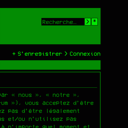
Rechercher
Recherche
S’enregistrer
Connexion
par « nous », « notre »,
rum »), vous acceptez d’être
ez pas d’être légalement
as et/ou n’utilisez pas
 à n’importe quel moment et