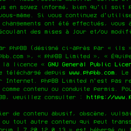
us en soyez informé, bien qu’il soit 
vous-même. Si vous continuez d’utilis
 changements ont été effectués, vous 
écoulant des mises à jour et/ou modif
ar phpBB (désigné ci-après par « ils 
pbb.com », « phpBB Limited », « Équip
s la licence «
GNU General Public Lice
re téléchargé depuis
www.phpbb.com
. Le
r Internet. phpBB Limited n’est pas r
 comme contenu ou conduite permis. Po
pBB, veuillez consulter :
https://www.
ier de contenu abusif, obscène, vulga
 ou tout autre contenu qui peut trans
orum | 7.20.12.0.13 » est hébergé ou 