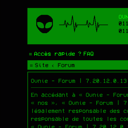
OV
01
01
Accès rapide
FAQ
Site
Forum
Ovnie - Forum | 7.20.12.0.13
En accédant à « Ovnie - Foru
« nos », « Ovnie - Forum | 7
légalement responsable des c
responsable de toutes les co
« Ovnie - Forum | 7.20.12.0.