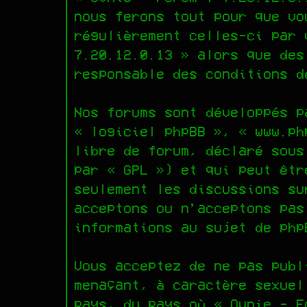
nous ferons tout pour que vo
régulièrement celles-ci par 
7.20.12.0.13 » alors que des
responsable des conditions d
Nos forums sont développés p
« logiciel phpBB », « www.ph
libre de forum, déclaré sou
par « GPL ») et qui peut êt
seulement les discussions su
acceptons ou n’acceptons pas
informations au sujet de ph
Vous acceptez de ne pas publ
menaçant, à caractère sexuel
pays, du pays où « Ovnie - F