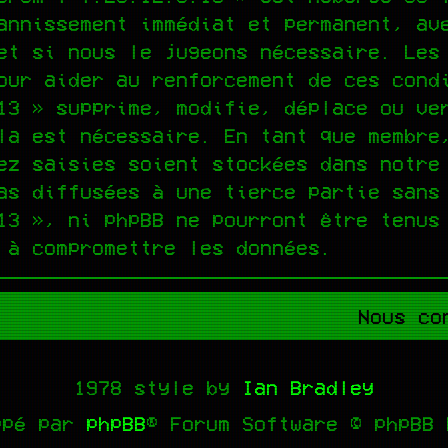
annissement immédiat et permanent, av
et si nous le jugeons nécessaire. Les
our aider au renforcement de ces cond
13 » supprime, modifie, déplace ou ve
la est nécessaire. En tant que membre
ez saisies soient stockées dans notre
as diffusées à une tierce partie sans
13 », ni phpBB ne pourront être tenus
 à compromettre les données.
Nous co
1978 style by
Ian Bradley
ppé par
phpBB
® Forum Software © phpBB 