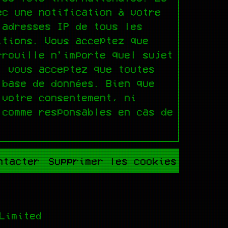
ec une notification à votre
 adresses IP de tous les
itions. Vous acceptez que
rrouille n’importe quel sujet
, vous acceptez que toutes
 base de données. Bien que
 votre consentement, ni
 comme responsables en cas de
ntacter
Supprimer les cookies
Limited