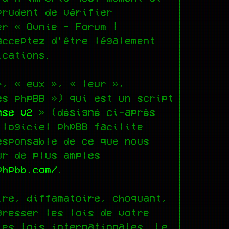
prudent de vérifier
er « Ovnie - Forum |
acceptez d’être légalement
ications.
», « eux », « leur »,
es phpBB ») qui est un script
nse v2
» (désigné ci-après
 logiciel phpBB facilite
esponsable de ce que nous
ur de plus amples
phpbb.com/
.
ire, diffamatoire, choquant,
gresser les lois de votre
les lois internationales. Le