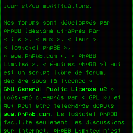
jour et/ou modifications.
Nos forums sont développés par
phpBB (désigné ci-après par
« ils », « eux », « leur »,
« logiciel phpBB »,
« www.phpbb.com », « phpBB
Limited », « Équipes phpBB ») qui
est un script libre de forum,
déclaré sous la licence «
GNU General Public License v2
»
(désigné ci-après par « GPL ») et
qui peut être téléchargé depuis
www.phpbb.com
. Le logiciel phpBB
facilite seulement les discussions
sur Internet. phpBB Limited n’est