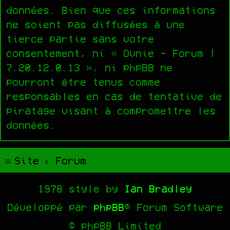
données. Bien que ces informations
ne soient pas diffusées à une
tierce partie sans votre
consentement, ni « Ovnie - Forum |
7.20.12.0.13 », ni phpBB ne
pourront être tenus comme
responsables en cas de tentative de
piratage visant à compromettre les
données.
Site
Forum
1978 style by
Ian Bradley
Développé par
phpBB
® Forum Software
© phpBB Limited