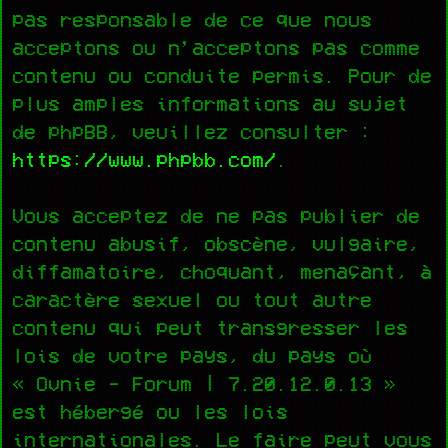
pas responsable de ce que nous
acceptons ou n’acceptons pas comme
contenu ou conduite permis. Pour de
plus amples informations au sujet
de phpBB, veuillez consulter :
https://www.phpbb.com/
.
Vous acceptez de ne pas publier de
contenu abusif, obscène, vulgaire,
diffamatoire, choquant, menaçant, à
caractère sexuel ou tout autre
contenu qui peut transgresser les
lois de votre pays, du pays où
« Ovnie - Forum | 7.20.12.0.13 »
est hébergé ou les lois
internationales. Le faire peut vous