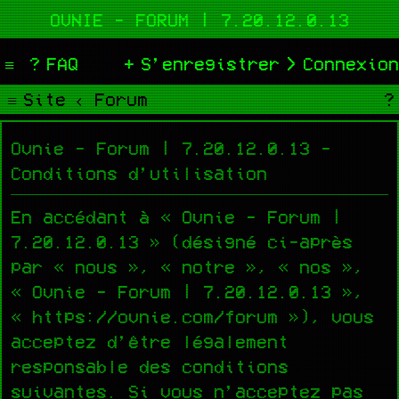
OVNIE - FORUM | 7.20.12.0.13
FAQ
S’enregistrer
Connexion
Site
Forum
Ovnie - Forum | 7.20.12.0.13 -
Conditions d’utilisation
En accédant à « Ovnie - Forum |
7.20.12.0.13 » (désigné ci-après
par « nous », « notre », « nos »,
« Ovnie - Forum | 7.20.12.0.13 »,
« https://ovnie.com/forum »), vous
acceptez d’être légalement
responsable des conditions
suivantes. Si vous n’acceptez pas