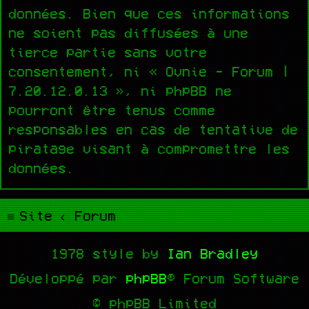
données. Bien que ces informations
ne soient pas diffusées à une
tierce partie sans votre
consentement, ni « Ovnie - Forum |
7.20.12.0.13 », ni phpBB ne
pourront être tenus comme
responsables en cas de tentative de
piratage visant à compromettre les
données.
Site
Forum
1978 style by
Ian Bradley
Développé par
phpBB
® Forum Software
© phpBB Limited