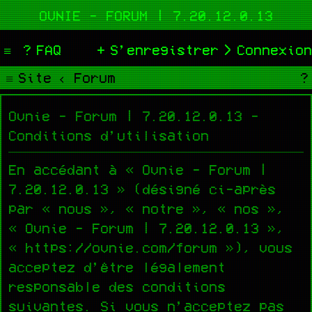
OVNIE - FORUM | 7.20.12.0.13
FAQ
S’enregistrer
Connexion
Site
Forum
Ovnie - Forum | 7.20.12.0.13 -
Conditions d’utilisation
En accédant à « Ovnie - Forum |
7.20.12.0.13 » (désigné ci-après
par « nous », « notre », « nos »,
« Ovnie - Forum | 7.20.12.0.13 »,
« https://ovnie.com/forum »), vous
acceptez d’être légalement
responsable des conditions
suivantes. Si vous n’acceptez pas