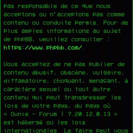
pas responsable de ce que nous
acceptons ou n’acceptons pas comme
contenu ou conduite permis. Pour de
plus amples informations au sujet
de phpBB, veuillez consulter :
https://www.phpbb.com/
.
Vous acceptez de ne pas publier de
contenu abusif, obscène, vulgaire,
diffamatoire, choquant, menaçant, à
caractère sexuel ou tout autre
contenu qui peut transgresser les
lois de votre pays, du pays où
« Ovnie - Forum | 7.20.12.0.13 »
est hébergé ou les lois
internationales. Le faire peut vous