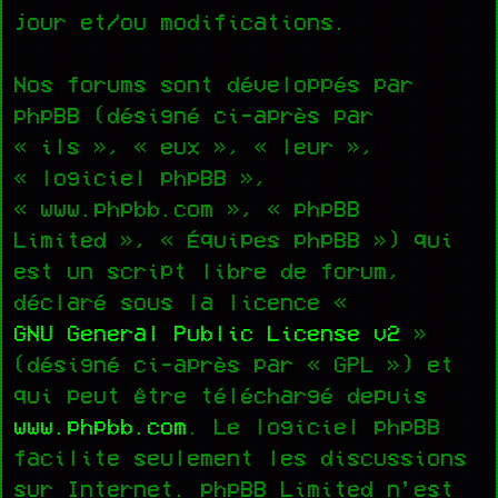
jour et/ou modifications.
Nos forums sont développés par
phpBB (désigné ci-après par
« ils », « eux », « leur »,
« logiciel phpBB »,
« www.phpbb.com », « phpBB
Limited », « Équipes phpBB ») qui
est un script libre de forum,
déclaré sous la licence «
GNU General Public License v2
»
(désigné ci-après par « GPL ») et
qui peut être téléchargé depuis
www.phpbb.com
. Le logiciel phpBB
facilite seulement les discussions
sur Internet. phpBB Limited n’est