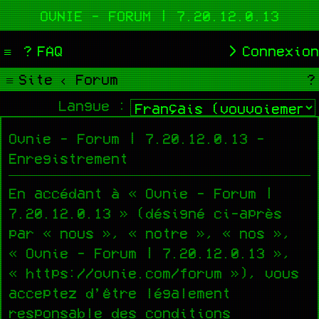
OVNIE - FORUM | 7.20.12.0.13
FAQ
Connexion
Site
Forum
Langue :
Ovnie - Forum | 7.20.12.0.13 -
Enregistrement
En accédant à « Ovnie - Forum |
7.20.12.0.13 » (désigné ci-après
par « nous », « notre », « nos »,
« Ovnie - Forum | 7.20.12.0.13 »,
« https://ovnie.com/forum »), vous
acceptez d’être légalement
responsable des conditions