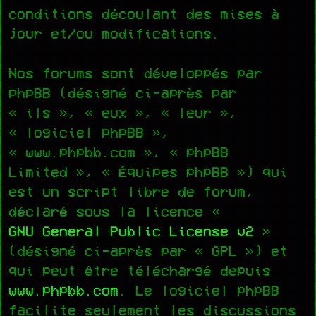
conditions découlant des mises à
jour et/ou modifications.
Nos forums sont développés par
phpBB (désigné ci-après par
« ils », « eux », « leur »,
« logiciel phpBB »,
« www.phpbb.com », « phpBB
Limited », « Équipes phpBB ») qui
est un script libre de forum,
déclaré sous la licence «
GNU General Public License v2
»
(désigné ci-après par « GPL ») et
qui peut être téléchargé depuis
www.phpbb.com
. Le logiciel phpBB
facilite seulement les discussions