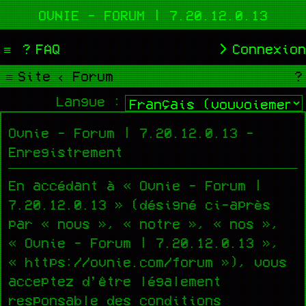
OVNIE - FORUM | 7.20.12.0.13
FAQ
Connexion
Site
Forum
Langue :
Ovnie - Forum | 7.20.12.0.13 -
Enregistrement
En accédant à « Ovnie - Forum |
7.20.12.0.13 » (désigné ci-après
par « nous », « notre », « nos »,
« Ovnie - Forum | 7.20.12.0.13 »,
« https://ovnie.com/forum »), vous
acceptez d’être légalement
responsable des conditions