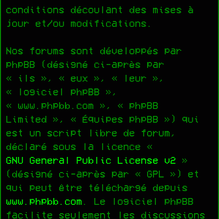
conditions découlant des mises à
jour et/ou modifications.
Nos forums sont développés par
phpBB (désigné ci-après par
« ils », « eux », « leur »,
« logiciel phpBB »,
« www.phpbb.com », « phpBB
Limited », « Équipes phpBB ») qui
est un script libre de forum,
déclaré sous la licence «
GNU General Public License v2
»
(désigné ci-après par « GPL ») et
qui peut être téléchargé depuis
www.phpbb.com
. Le logiciel phpBB
facilite seulement les discussions