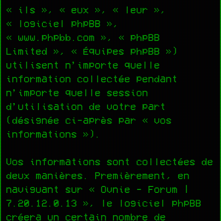
« ils », « eux », « leur »,
« logiciel phpBB »,
« www.phpbb.com », « phpBB
Limited », « Équipes phpBB »)
utilisent n’importe quelle
information collectée pendant
n’importe quelle session
d’utilisation de votre part
(désignée ci-après par « vos
informations »).
Vos informations sont collectées de
deux manières. Premièrement, en
naviguant sur « Ovnie - Forum |
7.20.12.0.13 », le logiciel phpBB
créera un certain nombre de