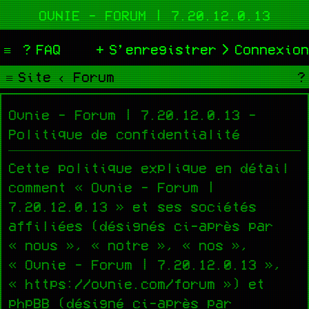
OVNIE - FORUM | 7.20.12.0.13
FAQ
S’enregistrer
Connexion
Site
Forum
Ovnie - Forum | 7.20.12.0.13 -
Politique de confidentialité
Cette politique explique en détail
comment « Ovnie - Forum |
7.20.12.0.13 » et ses sociétés
affiliées (désignés ci-après par
« nous », « notre », « nos »,
« Ovnie - Forum | 7.20.12.0.13 »,
« https://ovnie.com/forum ») et
phpBB (désigné ci-après par