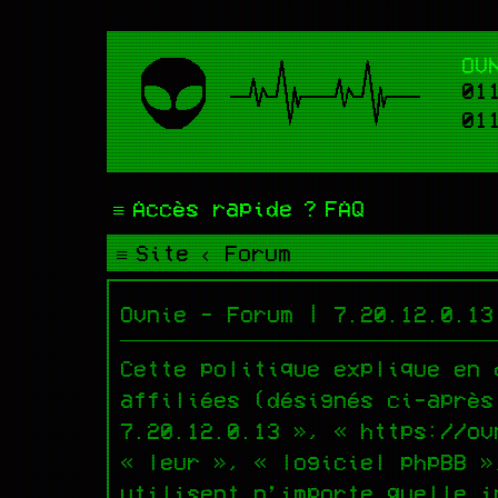
OV
01
01
Accès rapide
FAQ
Site
Forum
Ovnie - Forum | 7.20.12.0.13
Cette politique explique en 
affiliées (désignés ci-après
7.20.12.0.13 », « https://ov
« leur », « logiciel phpBB »
utilisent n’importe quelle i