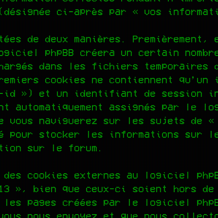
(désignée ci-après par « vos informat
tées de deux manières. Premièrement, 
ogiciel phpBB créera un certain nombr
hargés dans les fichiers temporaires 
remiers cookies ne contiennent qu’un 
-id ») et un identifiant de session i
nt automatiquement assignés par le lo
e vous naviguerez sur les sujets de «
é pour stocker les informations sur l
tion sur le forum.
 des cookies externes au logiciel php
13 », bien que ceux-ci soient hors de
 les pages créées par le logiciel php
vous nous envoyez et que nous collect