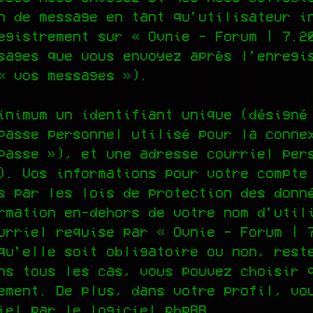
n de message en tant qu’utilisateur i
egistrement sur « Ovnie - Forum | 7.2
sages que vous envoyez après l’enregi
« vos messages »).
inimum un identifiant unique (désigné
passe personnel utilisé pour la conne
passe »), et une adresse courriel per
). Vos informations pour votre compte
s par les lois de protection des donn
rmation en-dehors de votre nom d’util
urriel requise par « Ovnie - Forum | 
qu’elle soit obligatoire ou non, rest
ns tous les cas, vous pouvez choisir 
ement. De plus, dans votre profil, vo
iel par le logiciel phpBB.