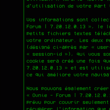
d’utilisation de votre part 
Vos informations sont collec
Forum | 7.20.12.0.13 », le l
petits fichiers textes téléc
votre ordinateur. Les deux p
(désigné ci-après par « user
« session-id »), qui vous so
cookie sera créé une fois qu
7.20.12.0.13 » et est utilis
ce qui améliore votre naviga
Nous pouvons également créer
« Ovnie - Forum | 7.20.12.0.
prévu pour couvrir seulement
récupérer l’information que 