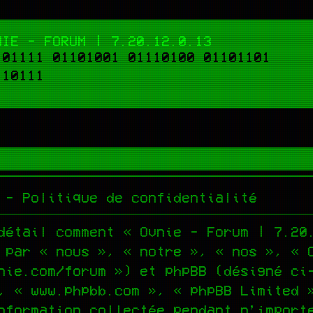
NIE - FORUM | 7.20.12.0.13
101111 01101001 01110100 01101101
110111
 - Politique de confidentialité
détail comment « Ovnie - Forum | 7.20
 par « nous », « notre », « nos », « 
nie.com/forum ») et phpBB (désigné ci
, « www.phpbb.com », « phpBB Limited 
nformation collectée pendant n’import