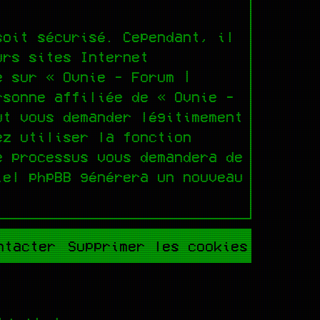
soit sécurisé. Cependant, il
urs sites Internet
e sur « Ovnie - Forum |
rsonne affiliée de « Ovnie -
ut vous demander légitimement
ez utiliser la fonction
e processus vous demandera de
iel phpBB générera un nouveau
ntacter
Supprimer les cookies