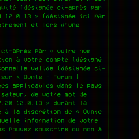
nvité (désignée ci-après par
0.12.0.13 » (désignée ici par
strement et lors d’une
 ci-après par « votre nom
xion à votre compte (désigné
sonnelle valide (désignée ci-
 sur « Ovnie - Forum |
ées applicables dans le pays
isateur, de votre mot de
7.20.12.0.13 » durant la
e à la discrétion de « Ovnie
quelle information de votre
us pouvez souscrire ou non à