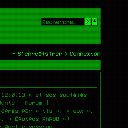
Rechercher
Recherche
S’enregistrer
Connexion
.12.0.13 » et ses sociétés
Ovnie - Forum |
-après par « ils », « eux »,
», « Équipes phpBB »)
e quelle session