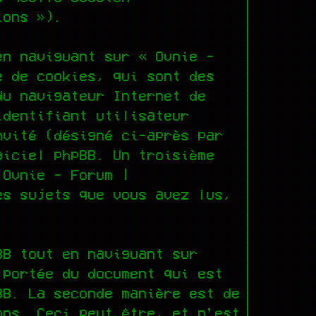
ions »).
en naviguant sur « Ovnie -
e de cookies, qui sont des
du navigateur Internet de
identifiant utilisateur
nvité (désigné ci-après par
giciel phpBB. Un troisième
 Ovnie - Forum |
es sujets que vous avez lus,
BB tout en naviguant sur
 portée du document qui est
BB. La seconde manière est de
ons. Ceci peut être, et n’est