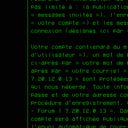
pas limité à : la publicatio
« messages invités »), l’enr
« votre compte ») et les mes
connexion (désignés ici par 
Votre compte contiendra au m
d’utilisateur »), un mot de 
ci-après par « votre mot de 
après par « votre courriel »
7.20.12.0.13 » sont protégée
qui nous héberge. Toute info
passe et de votre adresse co
procédure d’enregistrement, 
- Forum | 7.20.12.0.13 ». Da
compte sera affichée publiqu
l’envoi automatique de courr