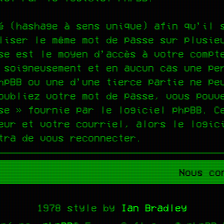
é (hashage à sens unique) afin qu’il 
liser le même mot de passe sur plusie
se est le moyen d’accès à votre compt
 soigneusement et en aucun cas une pe
hpBB ou une d’une tierce partie ne pe
oubliez votre mot de passe, vous pouv
se » fournie par le logiciel phpBB. C
eur et votre courriel, alors le logic
tra de vous reconnecter.
Nous co
1978 style by
Ian Bradley