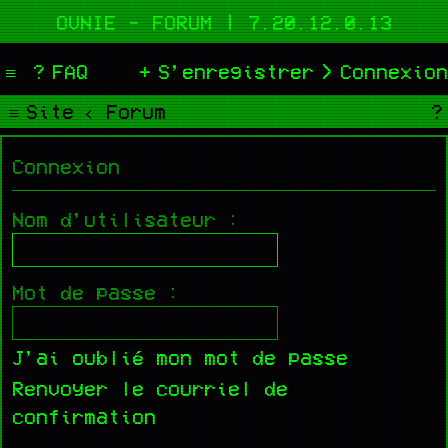
OVNIE - FORUM | 7.20.12.0.13
FAQ
S’enregistrer
Connexion
Site
Forum
Connexion
Nom d’utilisateur :
Mot de passe :
J’ai oublié mon mot de passe
Renvoyer le courriel de
confirmation