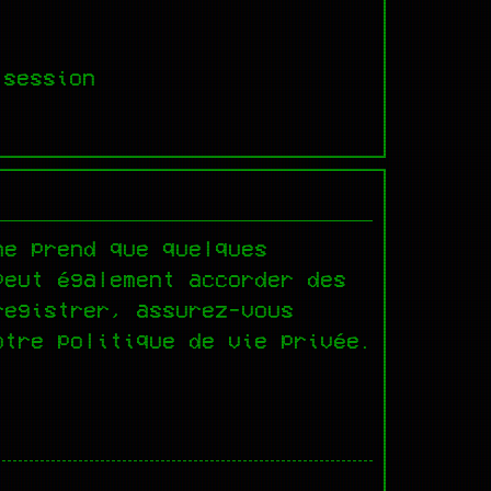
 session
ne prend que quelques
peut également accorder des
registrer, assurez-vous
otre politique de vie privée.