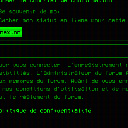
voyer le courriel de confirmation
e souvenir de moi
acher mon statut en ligne pour cette
our vous connecter. L’enregistrement 
sibilités. L’administrateur du forum 
ux membres du forum. Avant de vous en
 nos conditions d’utilisation et de n
ut le règlement du forum.
olitique de confidentialité