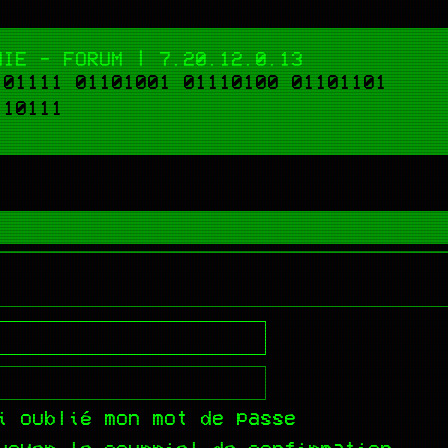
NIE - FORUM | 7.20.12.0.13
101111 01101001 01110100 01101101
110111
i oublié mon mot de passe