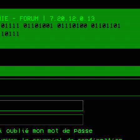
NIE - FORUM | 7.20.12.0.13
101111 01101001 01110100 01101101
110111
i oublié mon mot de passe