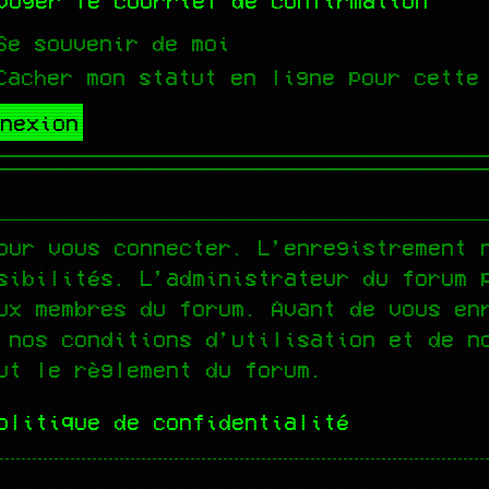
voyer le courriel de confirmation
e souvenir de moi
acher mon statut en ligne pour cette
our vous connecter. L’enregistrement 
sibilités. L’administrateur du forum 
ux membres du forum. Avant de vous en
 nos conditions d’utilisation et de n
ut le règlement du forum.
olitique de confidentialité