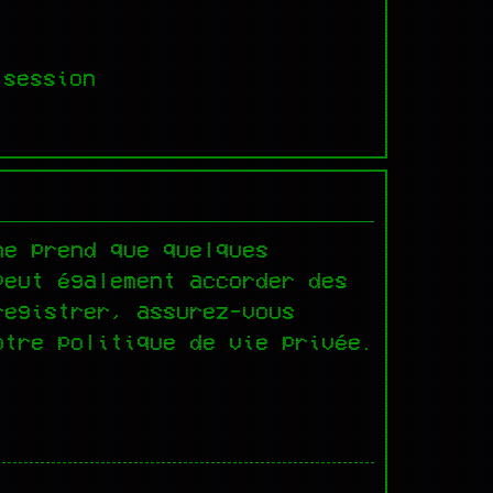
 session
ne prend que quelques
peut également accorder des
registrer, assurez-vous
otre politique de vie privée.