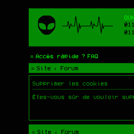
OV
01
01
Accès rapide
FAQ
Site
Forum
Supprimer les cookies
Êtes-vous sûr de vouloir sup
Site
Forum