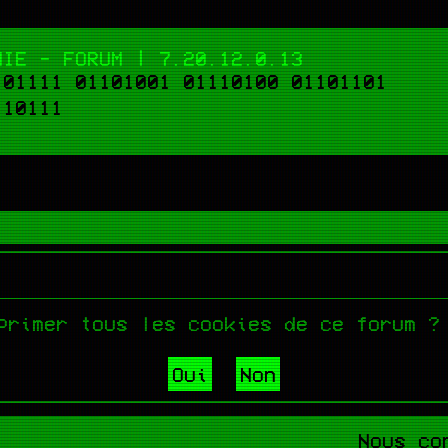
NIE - FORUM | 7.20.12.0.13
101111 01101001 01110100 01101101
110111
primer tous les cookies de ce forum ?
Nous co