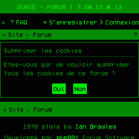
OVNIE - FORUM | 7.20.12.0.13
FAQ
S’enregistrer
Connexion
Site
Forum
Supprimer les cookies
Êtes-vous sûr de vouloir supprimer
tous les cookies de ce forum ?
Site
Forum
1978 style by
Ian Bradley
Développé par
phpBB
® Forum Software