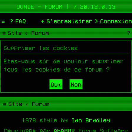
OVNIE - FORUM | 7.20.12.0.13
FAQ
S’enregistrer
Connexion
Site
Forum
Supprimer les cookies
Êtes-vous sûr de vouloir supprimer
tous les cookies de ce forum ?
Site
Forum
1978 style by
Ian Bradley
Développé par
phpBB
® Forum Software