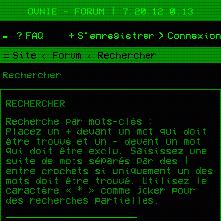
OVNIE - FORUM | 7.20.12.0.13
FAQ
S’enregistrer
Connexion
Site
Forum
Rechercher
Rechercher
RECHERCHER
Recherche par mots-clés :
Placez un
+
devant un mot qui doit
être trouvé et un
-
devant un mot
qui doit être exclu. Saisissez une
suite de mots séparés par des
|
entre crochets si uniquement un des
mots doit être trouvé. Utilisez le
caractère « * » comme joker pour
des recherches partielles.