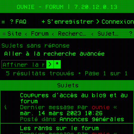
OVNIE - FORUM | 7.20.12.0.13
FAQ
S’enregistrer
Connexion
Site
Forum
Rechercher
Sujets sans réponse
Sujets sans réponse
Aller à la recherche avancée
Rechercher
Recherche avancée
5 résultats trouvés • Page
1
sur
1
Sujets
Coupures d'accès au blog et au
forum
Dernier message par
ovnie
«
mar. 14 mars 2023 10:26
Posté dans
Annonces générales
Les rangs sur le forum
Dernier message par
ovnie
«