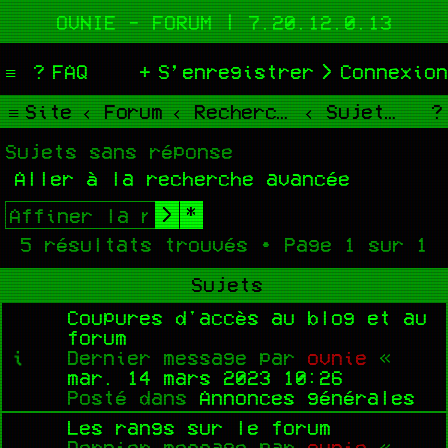
OVNIE - FORUM | 7.20.12.0.13
FAQ
S’enregistrer
Connexion
Site
Forum
Rechercher
Sujets sans réponse
Sujets sans réponse
Aller à la recherche avancée
Rechercher
Recherche avancée
5 résultats trouvés • Page
1
sur
1
Sujets
Coupures d'accès au blog et au
forum
Dernier message par
ovnie
«
mar. 14 mars 2023 10:26
Posté dans
Annonces générales
Les rangs sur le forum
Dernier message par
ovnie
«