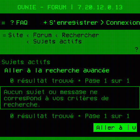
OVNIE - FORUM | 7.20.12.0.13
FAQ
S’enregistrer
Connexion
Site
Forum
Rechercher
Sujets actifs
Sujets actifs
Aller à la recherche avancée
0 résultat trouvé • Page
1
sur
1
Aucun sujet ou message ne
correspond à vos critères de
recherche.
0 résultat trouvé • Page
1
sur
1
Aller à