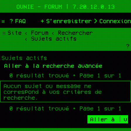
OVNIE - FORUM | 7.20.12.0.13
FAQ
S’enregistrer
Connexion
Site
Forum
Rechercher
Sujets actifs
Sujets actifs
Aller à la recherche avancée
0 résultat trouvé • Page
1
sur
1
Aucun sujet ou message ne
correspond à vos critères de
recherche.
0 résultat trouvé • Page
1
sur
1
Aller à