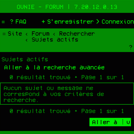
OVNIE - FORUM | 7.20.12.0.13
FAQ
S’enregistrer
Connexion
Site
Forum
Rechercher
Sujets actifs
Sujets actifs
Aller à la recherche avancée
0 résultat trouvé • Page
1
sur
1
Aucun sujet ou message ne
correspond à vos critères de
recherche.
0 résultat trouvé • Page
1
sur
1
Aller à