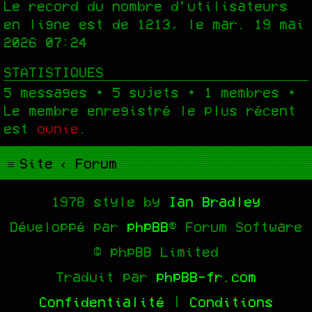
Le record du nombre d’utilisateurs
en ligne est de
1213
, le mar. 19 mai
2026 07:24
STATISTIQUES
5
messages •
5
sujets •
1
membres •
Le membre enregistré le plus récent
est
ovnie
.
Site
Forum
1978 style by
Ian Bradley
Développé par
phpBB
® Forum Software
© phpBB Limited
Traduit par
phpBB-fr.com
Confidentialité
|
Conditions