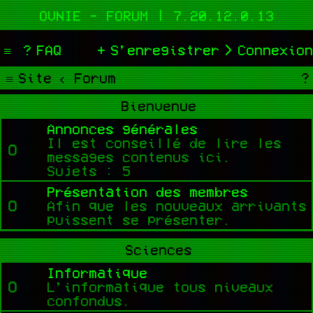
OVNIE - FORUM | 7.20.12.0.13
FAQ
S’enregistrer
Connexion
Site
Forum
Bienvenue
Annonces générales
Il est conseillé de lire les
messages contenus ici.
Sujets :
5
Présentation des membres
Afin que les nouveaux arrivants
puissent se présenter.
Sciences
Informatique
L’informatique tous niveaux
confondus.