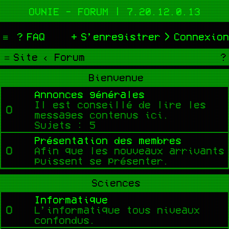
OVNIE - FORUM | 7.20.12.0.13
FAQ
S’enregistrer
Connexion
Site
Forum
Bienvenue
Annonces générales
Il est conseillé de lire les
messages contenus ici.
Sujets :
5
Présentation des membres
Afin que les nouveaux arrivants
puissent se présenter.
Sciences
Informatique
L’informatique tous niveaux
confondus.