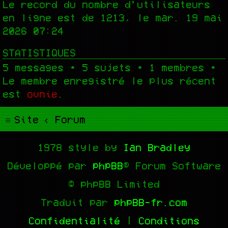
Le record du nombre d’utilisateurs
en ligne est de
1213
, le mar. 19 mai
2026 07:24
STATISTIQUES
5
messages •
5
sujets •
1
membres •
Le membre enregistré le plus récent
est
ovnie
.
Site
Forum
1978 style by
Ian Bradley
Développé par
phpBB
® Forum Software
© phpBB Limited
Traduit par
phpBB-fr.com
Confidentialité
|
Conditions