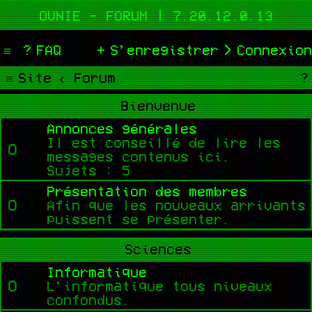
OVNIE - FORUM | 7.20.12.0.13
FAQ
S’enregistrer
Connexion
Site
Forum
Bienvenue
Annonces générales
Il est conseillé de lire les
messages contenus ici.
Sujets :
5
Présentation des membres
Afin que les nouveaux arrivants
puissent se présenter.
Sciences
Informatique
L’informatique tous niveaux
confondus.