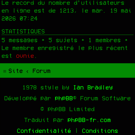
Le record du nombre d’utilisateurs
en ligne est de
1213
, le mar. 19 mai
2026 07:24
STATISTIQUES
5
messages •
5
sujets •
1
membres •
Le membre enregistré le plus récent
est
ovnie
.
Site
Forum
1978 style by
Ian Bradley
Développé par
phpBB
® Forum Software
© phpBB Limited
Traduit par
phpBB-fr.com
Confidentialité
|
Conditions